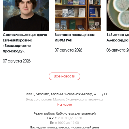
Состоялась лекция врача
Выставка посвященная
145 лет со д
Евгения Коровина
ИБФМ РАН
Александра
«Бессмертие по
07 августа 2026
06 августа 2
промокоду».
07 августа 2026
Все новости
119991, Москва, Малый Знаменский пер, д. 11/11
Вход со стороны Малого Знаменского переулка
На карте
Режим работы библиотеки для читателей
Пн - Чт:
с 10:00 до 17:30
Пт:
с 10:00 до 15:00
Последняя пятница месяца – санитарный день