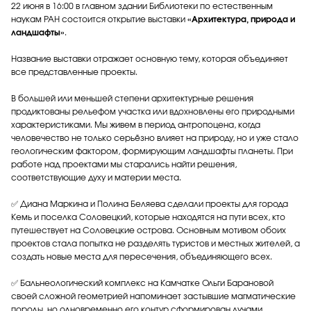
22 июня в 16:00 в главном здании Библиотеки по естественным
наукам РАН состоится открытие выставки
«Архитектура, природа и
ландшафты»
.
Название выставки отражает основную тему, которая объединяет
все представленные проекты.
В большей или меньшей степени архитектурные решения
продиктованы рельефом участка или вдохновлены его природными
характеристиками. Мы живем в период антропоцена, когда
человечество не только серьёзно влияет на природу, но и уже стало
геологическим фактором, формирующим ландшафты планеты. При
работе над проектами мы старались найти решения,
соответствующие духу и материи места.
✅ Диана Маркина и Полина Беляева сделали проекты для города
Кемь и поселка Соловецкий, которые находятся на пути всех, кто
путешествует на Соловецкие острова. Основным мотивом обоих
проектов стала попытка не разделять туристов и местных жителей, а
создать новые места для пересечения, объединяющего всех.
✅ Бальнеологический комплекс на Камчатке Ольги Барановой
своей сложной геометрией напоминает застывшие магматические
породы, но одновременно его контур сформирован лучами