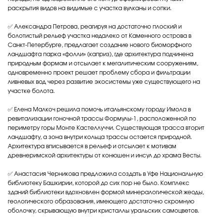
раскрытия видов на видимые с участка вулканы и сопки.
✅ Александра Петрова, реагируя на достаточно плоский и
болотистый рельеф участка недалеко от Каменного острова в
Санкт-Петербурге, предлагает создание нового биоморфного
ландшафта парка «фолли» (каприз), где архитектура подчинена
природным формам и отсылает к мегалитическим сооружениям,
одновременно проект решает проблему сбора и фильтрации
ливневых вод через развитие экосистемы уже существующего на
участке болота.
✅ Елена Малкоч решила помочь итальянскому городу Имола в
ревитализации гоночной трассы Формулы-1, расположенной по
периметру горы Монте Кастеллуччи. Существующая трасса вторит
ландшафту, а зона внутри кольца трассы остается природной.
Архитектура вписывается в рельеф и отсылает к мотивам
древнеримской архитектуры от конюшен и инсул до храма Весты.
✅ Анастасия Черникова предложила создать в Уфе Национальную
библиотеку Башкирии, которой до сих пор не было. Комплекс
зданий библиотеки вдохновлен формой минералогической жеоды,
геологического образования, имеющего достаточно скромную
оболочку, скрывающую внутри кристаллы уральских самоцветов.