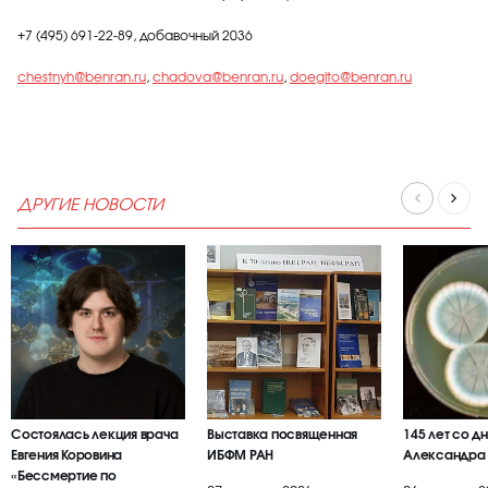
+7 (495) 691-22-89, добавочный 2036
chestnyh@benran.ru
,
chadova@benran.ru
,
doegito@benran.ru
ДРУГИЕ НОВОСТИ
Состоялась лекция врача
Выставка посвященная
145 лет со д
Евгения Коровина
ИБФМ РАН
Александра
«Бессмертие по