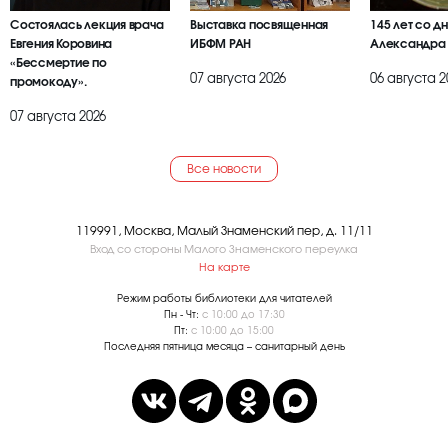
Состоялась лекция врача
Выставка посвященная
145 лет со д
Евгения Коровина
ИБФМ РАН
Александра
«Бессмертие по
07 августа 2026
06 августа 2
промокоду».
07 августа 2026
Все новости
119991, Москва, Малый Знаменский пер, д. 11/11
Вход со стороны Малого Знаменского переулка
На карте
Режим работы библиотеки для читателей
Пн - Чт:
с 10:00 до 17:30
Пт:
с 10:00 до 15:00
Последняя пятница месяца – санитарный день