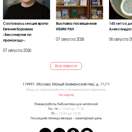
Состоялась лекция врача
Выставка посвященная
145 лет со д
Евгения Коровина
ИБФМ РАН
Александра
«Бессмертие по
07 августа 2026
06 августа 2
промокоду».
07 августа 2026
Все новости
119991, Москва, Малый Знаменский пер, д. 11/11
Вход со стороны Малого Знаменского переулка
На карте
Режим работы библиотеки для читателей
Пн - Чт:
с 10:00 до 17:30
Пт:
с 10:00 до 15:00
Последняя пятница месяца – санитарный день