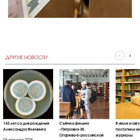
ДРУГИЕ НОВОСТИ
145 лет со дня рождения
Съёмка фильма
В июле и авг
Александра Флеминга
«Петровка-38.
поступили но
Огарева-6»российской
журналы