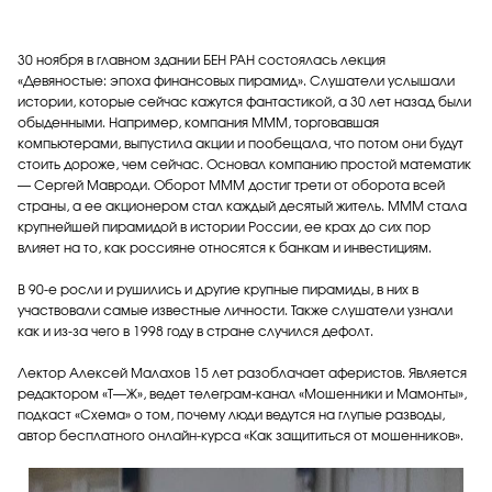
30 ноября в главном здании БЕН РАН состоялась лекция
«Девяностые: эпоха финансовых пирамид». Слушатели услышали
истории, которые сейчас кажутся фантастикой, а 30 лет назад были
обыденными. Например, компания МММ, торговавшая
компьютерами, выпустила акции и пообещала, что потом они будут
стоить дороже, чем сейчас. Основал компанию простой математик
— Сергей Мавроди. Оборот МММ достиг трети от оборота всей
страны, а ее акционером стал каждый десятый житель. МММ стала
крупнейшей пирамидой в истории России, ее крах до сих пор
влияет на то, как россияне относятся к банкам и инвестициям.
В 90-е росли и рушились и другие крупные пирамиды, в них в
участвовали самые известные личности. Также слушатели узнали
как и из-за чего в 1998 году в стране случился дефолт.
Лектор Алексей Малахов 15 лет разоблачает аферистов. Является
редактором «Т—Ж», ведет телеграм-канал «Мошенники и Мамонты»,
подкаст «Схема» о том, почему люди ведутся на глупые разводы,
автор бесплатного онлайн-курса «Как защититься от мошенников».