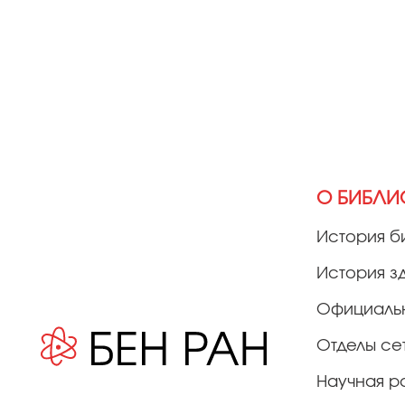
О БИБЛИ
История б
История з
Официаль
Отделы се
Научная р