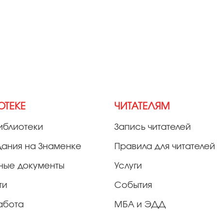
ОТЕКЕ
ЧИТАТЕЛЯМ
иблиотеки
Запись читателей
дания на Знаменке
Правила для читателей
ные документы
Услуги
ти
События
абота
МБА и ЭДД