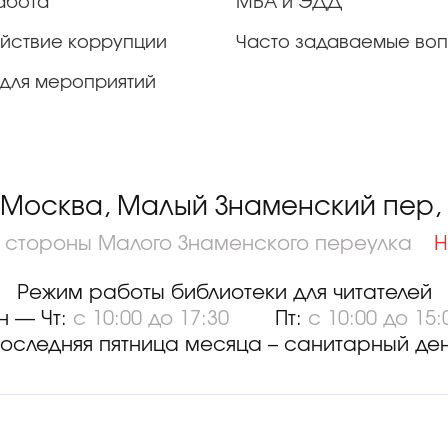
абота
МБА и ЭДД
йствие коррупции
Часто задаваемые во
для мероприятий
 Москва, Малый Знаменский пер, д
о стороны Малого Знаменского переулка
Н
Режим работы библиотеки для читателей
н — Чт:
с 10:00 до 17:30
Пт:
с 10:00 до 15:
оследняя пятница месяца – санитарный де