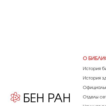
О БИБЛИ
История б
История з
Официаль
Отделы се