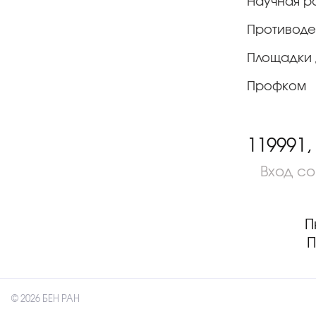
Научная р
Противоде
Площадки 
Профком
119991,
Вход с
П
П
© 2026 БЕН РАН