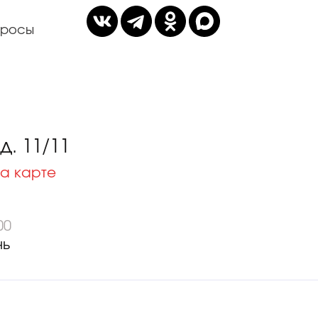
просы
. 11/11
а карте
00
нь