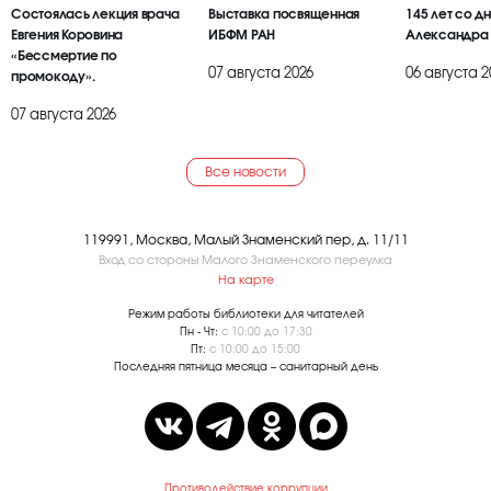
Состоялась лекция врача
Выставка посвященная
145 лет со д
Евгения Коровина
ИБФМ РАН
Александра
«Бессмертие по
07 августа 2026
06 августа 2
промокоду».
07 августа 2026
Все новости
119991, Москва, Малый Знаменский пер, д. 11/11
Вход со стороны Малого Знаменского переулка
На карте
Режим работы библиотеки для читателей
Пн - Чт:
с 10:00 до 17:30
Пт:
с 10:00 до 15:00
Последняя пятница месяца – санитарный день
Противодействие коррупции