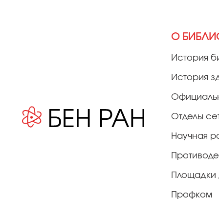
О БИБЛИ
История б
История з
Официаль
Отделы се
Научная р
Противоде
Площадки 
Профком