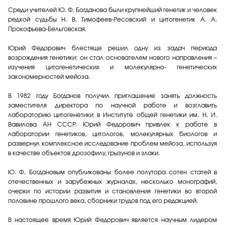
Среди учителей Ю. Ф. Богданова были крупнейший генетик и человек
редкой судьбы Н. В. Тимофеев-Ресовский и цитогенетик А. А.
Прокофьева-Бельговская.
Юрий Федорович блестяще решил одну из задач периода
возрождения генетики: он стал основателем нового направления –
изучения цитогенетических и молекулярно- генетических
закономерностей мейоза.
В 1982 году Богданов получил приглашение занять должность
заместителя директора по научной работе и возглавить
лабораторию цитогенетики в Институте общей генетики им. Н. И.
Вавилова АН СССР. Юрий Федорович привлек к работе в
лаборатории генетиков, цитологов, молекулярных биологов и
развернул комплексное исследование проблем мейоза, используя
в качестве объектов дрозофилу, грызунов и злаки.
Ю. Ф. Богдановым опубликованы более полутора сотен статей в
отечественных и зарубежных журналах, несколько монографий,
очерки по истории развития и становления генетики во второй
половине прошлого века, сборники трудов под его редакцией.
В настоящее время Юрий Федорович является научным лидером