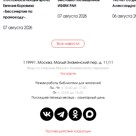
Евгения Коровина
ИБФМ РАН
Александра
«Бессмертие по
07 августа 2026
06 августа 2
промокоду».
07 августа 2026
Все новости
119991, Москва, Малый Знаменский пер, д. 11/11
Вход со стороны Малого Знаменского переулка
На карте
Режим работы библиотеки для читателей
Пн - Чт:
с 10:00 до 17:30
Пт:
с 10:00 до 15:00
Последняя пятница месяца – санитарный день
Противодействие коррупции