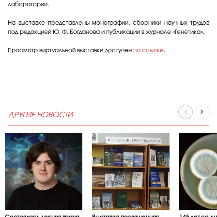
лаборатории.
На выставке представлены монографии, сборники научных трудов
под редакцией Ю. Ф. Богданова и публикации в журнале «Генетика».
Просмотр виртуальной выставки доступен
по ссылке.
ДРУГИЕ НОВОСТИ
Состоялась лекция врача
Выставка посвященная
145 лет со д