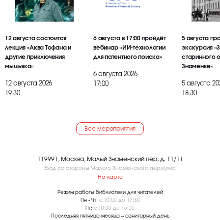
12 августа состоится
6 августа в 17:00 пройдёт
5 августа пр
лекция «Аква Тофана и
вебинар «ИИ-технологии
экскурсия «
другие приключения
для патентного поиска»
старинного 
мышьяка»
Знаменке»
6 августа 2026
12 августа 2026
5 августа 20
17:00
19.30
18:30
Все мероприятия
119991, Москва, Малый Знаменский пер, д. 11/11
Вход со стороны Малого Знаменского переулка
На карте
Режим работы библиотеки для читателей
Пн - Чт:
с 10:00 до 17:30
Пт:
с 10:00 до 15:00
Последняя пятница месяца – санитарный день