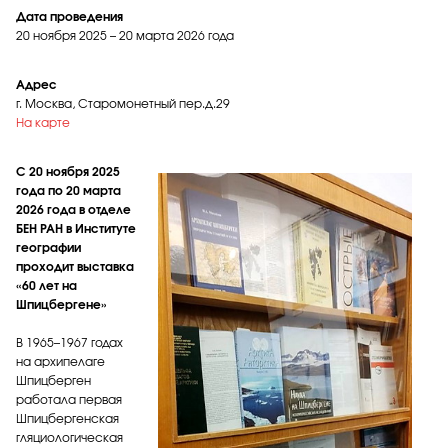
Дата проведения
20 ноября 2025 – 20 марта 2026 года
Адрес
г. Москва, Старомонетный пер.д.29
На карте
С 20 ноября 2025
года по 20 марта
2026 года в отделе
БЕН РАН в Институте
географии
проходит выставка
«60 лет на
Шпицбергене»
В 1965–1967 годах
на архипелаге
Шпицберген
работала первая
Шпицбергенская
гляциологическая