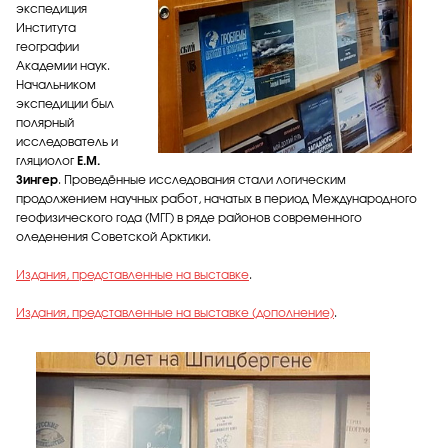
экспедиция
Института
географии
Академии наук.
Начальником
экспедиции был
полярный
исследователь и
гляциолог
Е.М.
Зингер
. Проведённые исследования стали логическим
продолжением научных работ, начатых в период Международного
геофизического года (МГГ) в ряде районов современного
оледенения Советской Арктики.
Издания, представленные на выставке
.
Издания, представленные на выставке (дополнение)
.