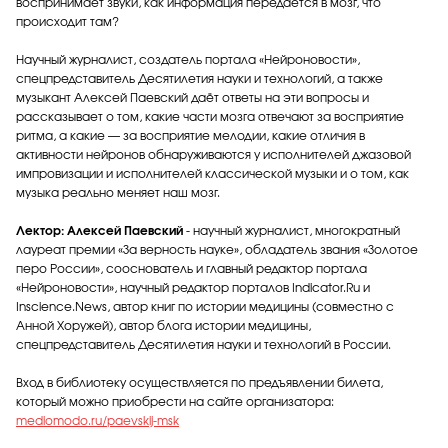
воспринимает звуки, как информация передается в мозг, что
происходит там?
Научный журналист, создатель портала «Нейроновости»,
спецпредставитель Десятилетия науки и технологий, а также
музыкант Алексей Паевский даёт ответы на эти вопросы и
рассказывает о том, какие части мозга отвечают за восприятие
ритма, а какие — за восприятие мелодии, какие отличия в
активности нейронов обнаруживаются у исполнителей джазовой
импровизации и исполнителей классической музыки и о том, как
музыка реально меняет наш мозг.
Лектор: Алексей Паевский
- научный журналист, многократный
лауреат премии «За верность науке», обладатель звания «Золотое
перо России», сооснователь и главный редактор портала
«Нейроновости», научный редактор порталов Indicator.Ru и
Inscience.News, автор книг по истории медицины (совместно с
Анной Хоружей), автор блога истории медицины,
спецпредставитель Десятилетия науки и технологий в России.
Вход в библиотеку осуществляется по предъявлении билета,
который можно приобрести на сайте организатора:
mediomodo.ru/paevskij-msk