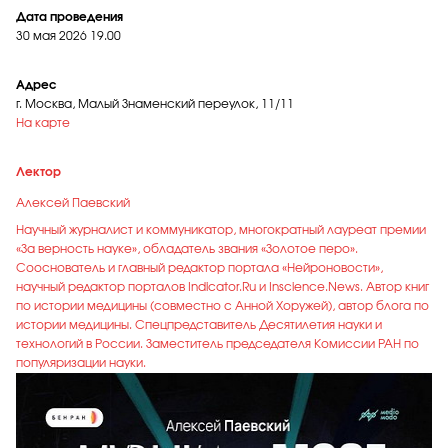
Дата проведения
30 мая 2026
19.00
Адрес
г. Москва, Малый Знаменский переулок, 11/11
На карте
Лектор
Алексей Паев ский
Научный журналист и коммуникатор, многократный лауреат премии
«За верность науке», обладатель звания «Золотое перо».
Сооснователь и главный редактор портала «Нейроновости»,
научный редактор порталов Indicator.Ru и Inscience.News. Автор книг
по истории медицины (совместно с Анной Хоружей), автор блога по
истории медицины. Спецпредставитель Десятилетия науки и
технологий в России. Заместитель председателя Комиссии РАН по
популяризации науки.