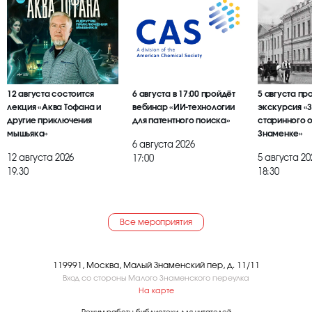
12 августа состоится
6 августа в 17:00 пройдёт
5 августа пр
лекция «Аква Тофана и
вебинар «ИИ-технологии
экскурсия «
другие приключения
для патентного поиска»
старинного 
мышьяка»
Знаменке»
6 августа 2026
12 августа 2026
5 августа 20
17:00
19.30
18:30
Все мероприятия
119991, Москва, Малый Знаменский пер, д. 11/11
Вход со стороны Малого Знаменского переулка
На карте