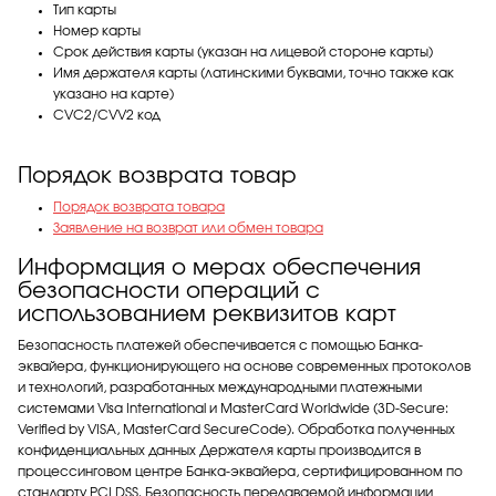
Тип карты
Номер карты
Срок действия карты (указан на лицевой стороне карты)
Имя держателя карты (латинскими буквами, точно также как
указано на карте)
CVC2/CVV2 код
Порядок возврата товар
Порядок возврата товара
Заявление на возврат или обмен товара
Информация о мерах обеспечения
безопасности операций с
использованием реквизитов карт
Безопасность платежей обеспечивается с помощью Банка-
эквайера, функционирующего на основе современных протоколов
и технологий, разработанных международными платежными
системами Visa International и MasterCard Worldwide (3D-Secure:
Verified by VISA, MasterCard SecureCode). Обработка полученных
конфиденциальных данных Держателя карты производится в
процессинговом центре Банка-эквайера, сертифицированном по
стандарту PCI DSS. Безопасность передаваемой информации