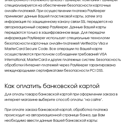
электронного платежного шлюза PayKeeper. Компания PayKeeper
специализируется на обеспечении безопасности карточных
онлайн-платежей. При осуществлении платежа PayKeeper
принимает данные Вашей пластиковой карты, затем эта
информация по защищенному каналу связи SSL передается на
авторизационный сервер PayKeeper. Данные Вашей карты
передаются только в зашифрованном виде. Для передачи
информации PayKeeper использует специальные технологии
безопасности карточных онлайн-платежей Verified by Visa и
MasterCard Secure Code. Все операции по Вашей карте
осуществляются при полном соблюдении требований VISA
International, MasterCard и других платежных систем. Безопасность
обработки Интернет-платежей через PayKeeper гарантирована
международными сертификатами безопасности PCI DSS.
Как оплатить банковской картой
Для оплаты товара банковской картой при оформлении заказа в
интернет-магазине выберите способ оплаты: "на сайте".
При оплате заказа банковской картой, обработка платежа
происходит на авторизационной странице банка, где Вам
необходимо ввести данные Вашей банковской карты: