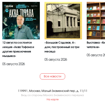
12 августа состоится
«Большая Садовая, 4»:
Выставка «К
лекция «Аква Тофана и
дом, построенный за три
читателя»
другие приключения
месяца
05 августа 2
мышьяка»
05 августа 2026
05 августа 2026
Все новости
119991, Москва, Малый Знаменский пер, д. 11/11
Вход со стороны Малого Знаменского переулка
На карте