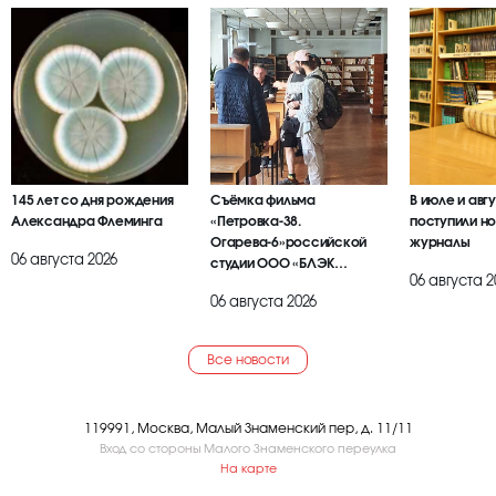
145 лет со дня рождения
Съёмка фильма
В июле и авг
Александра Флеминга
«Петровка-38.
поступили но
Огарева-6»российской
журналы
06 августа 2026
студии ООО «БЛЭК
06 августа 2
БРАИЕР»
06 августа 2026
Все новости
119991, Москва, Малый Знаменский пер, д. 11/11
Вход со стороны Малого Знаменского переулка
На карте