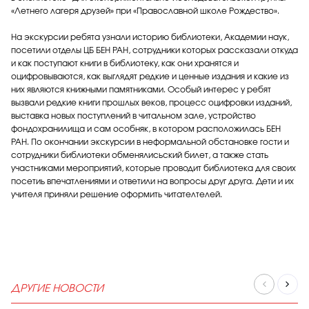
«Летнего лагеря друзей» при «Православной школе Рождество».
На экскурсии ребята узнали историю библиотеки, Академии наук,
посетили отделы ЦБ БЕН РАН, сотрудники которых рассказали откуда
и как поступают книги в библиотеку, как они хранятся и
оцифровываются, как выглядят редкие и ценные издания и какие из
них являются книжными памятниками. Особый интерес у ребят
вызвали редкие книги прошлых веков, процесс оцифровки изданий,
выставка новых поступлений в читальном зале, устройство
фондохранилища и сам особняк, в котором расположилась БЕН
РАН. По окончании экскурсии в неформальной обстановке гости и
сотрудники библиотеки обменялисьский билет, а также стать
участниками мероприятий, которые проводит библиотека для своих
посетиь впечатлениями и ответили на вопросы друг друга. Дети и их
учителя приняли решение оформить читателтелей.
ДРУГИЕ НОВОСТИ