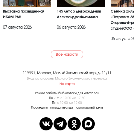
Выставка посвященная
145 лет со дня рождения
Съёмка фил
ИБФМ РАН
Александра Флеминга
«Петровка-38
Огарева-6»р
07 августа 2026
06 августа 2026
студии ООО 
БРАИЕР»
06 августа 2
Все новости
119991, Москва, Малый Знаменский пер, д. 11/11
Вход со стороны Малого Знаменского переулка
На карте
Режим работы библиотеки для читателей
Пн - Чт:
с 10:00 до 17:30
Пт:
с 10:00 до 15:00
Последняя пятница месяца – санитарный день