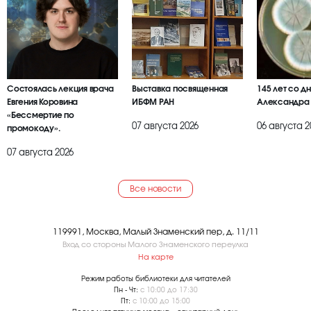
Состоялась лекция врача
Выставка посвященная
145 лет со д
Евгения Коровина
ИБФМ РАН
Александра
«Бессмертие по
07 августа 2026
06 августа 2
промокоду».
07 августа 2026
Все новости
119991, Москва, Малый Знаменский пер, д. 11/11
Вход со стороны Малого Знаменского переулка
На карте
Режим работы библиотеки для читателей
Пн - Чт:
с 10:00 до 17:30
Пт:
с 10:00 до 15:00