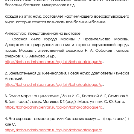
биологии, ботанике, минералогии и т.д.
Каждая из этих наук, составляет картину нашего всеохватывающего
мира, который хочется познавать всё больше и больше.
Литература, представленная на выставке:
1. Красная книга города Москвы / Правительство Москвы,
Департамент природопользования и охраны окружающей среды
города Москвы ; ответственный редактор Н. А. Соболев ; авторы
очерков: К. В. Авилова [и др.].
https://koha-admin.benran.ru/cgi-bin/koha/catalogue/d
..
2. Занимательная ДНК-генеалогия. Новая наука дает ответы / Клесов
Анатолий.
https://koha-admin.benran.ru/cgi-bin/koha/catalogue/d
..
3. Белое море : энциклопедия / Зонн И. С., Костяной А. Г., Семенов А.
В. (авт.- сост.) ; акад. Матишов Г. Г. (ред.) ; Моск. ун-т им. С. Ю. Витте.
https://koha-admin.benran.ru/cgi-bin/koha/catalogue/d
..
4. Что скрывает атмосфера, или Как возник воздух… : [пер. с англ.] /
Кин С.
https://koha-admin.benran.ru/cgi-bin/koha/catalogue/d
..