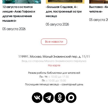
12 августа состоится
«Большая Садовая, 4»:
Выставка «К
лекция «Аква Тофана и
дом, построенный за три
читателя»
другие приключения
месяца
05 августа 2
мышьяка»
05 августа 2026
05 августа 2026
Все новости
119991, Москва, Малый Знаменский пер, д. 11/11
Вход со стороны Малого Знаменского переулка
На карте
Режим работы библиотеки для читателей
Пн - Чт:
с 10:00 до 17:30
Пт:
с 10:00 до 15:00
Последняя пятница месяца – санитарный день