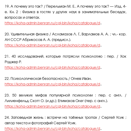
19. А почему это так? / Перельман М. Е.. А почему это так? — Изд. 4-
е. Кн. 2 : Физика в гостях у других наук в занимательных беседах,
вопросах и ответах.
https://koha-admin.benran.ru/cgi-bin/koha/catalogue/d
..
20. Удивительная физика / Асламазов Л. Г., Варламов А. А. ; чл.- кор.
АН СССР Абрикосов А. А. (предисл.).
https://koha-admin.benran.ru/cgi-bin/koha/catalogue/d
..
21. 40 исследований, которые потрясли психологию : пер. / Хок
Роджер Р.
https://koha-admin.benran.ru/cgi-bin/koha/catalogue/d
..
22. Психологическая безопасность / Огнев Иван.
https://koha-admin.benran.ru/cgi-bin/koha/catalogue/d
..
23. 50 великих мифов популярной психологии : пер. с англ. /
Лилиенфельд Скотт О. [и др.]; Епимахов Олег (пер. с англ.).
https://koha-admin.benran.ru/cgi-bin/koha/catalogue/d
..
24. Заповедная жизнь : встречи на таёжных тропах / Сергей Усик ;
автор текста и фотографий Сергей Усик.
https://koha-admin.benran.ru/cgi-bin/koha/catalogue/d
..