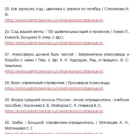
25. Как украсить сад : цветники с апреля по октябрь / Степанова И.
Ф.
https://koha-admin.benran.ru/cgi-bin/koha/catalogue/d
..
26. Сад вашей мечты : 100 удивительных идей и проектов / Глема П.,
Клека В.; Болдина Э. (пер. с фр.).
https://koha-admin.benran.ru/cgi-bin/koha/catalogue/d
..
27. Атмосфера должна быть чистой : Загрязнители атмосферы и
борьба с ними / Пер. с фр. К. Н. Тодрадзе, Ред. и предисл. В. С.
Никитина.
https://koha-admin.benran.ru/cgi-bin/koha/catalogue/d
..
28. Жуки : карманный справочник / Просвиров Александр.
https://koha-admin.benran.ru/cgi-bin/koha/catalogue/d
..
29. Флора средней полосы России : атлас-определитель : учебное
пособие / Киселева К. В., Майоров С. Р., Новиков В. С.
https://koha-admin.benran.ru/cgi-bin/koha/catalogue/d
..
30. Грибы : Большой справочник-определитель / Матанцев А. Н.,
Матанцева С. Г.