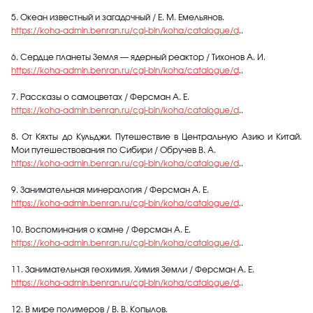
5. Океан известный и загадочный / Е. М. Емельянов.
https://koha-admin.benran.ru/cgi-bin/koha/catalogue/d
..
6. Сердце планеты Земля — ядерный реактор / Тихонов А. И.
https://koha-admin.benran.ru/cgi-bin/koha/catalogue/d
..
7. Рассказы о самоцветах / Ферсман А. Е.
https://koha-admin.benran.ru/cgi-bin/koha/catalogue/d
..
8. От Кяхты до Кульджи. Путешествие в Центральную Азию и Китай.
Мои путешествования по Сибири / Обручев В. А.
https://koha-admin.benran.ru/cgi-bin/koha/catalogue/d
..
9. Занимательная минералогия / Ферсман А. Е.
https://koha-admin.benran.ru/cgi-bin/koha/catalogue/d
..
10. Воспоминания о камне / Ферсман А. Е.
https://koha-admin.benran.ru/cgi-bin/koha/catalogue/d
..
11. Занимательная геохимия. Химия Земли / Ферсман А. Е.
https://koha-admin.benran.ru/cgi-bin/koha/catalogue/d
..
12. В мире полимеров / В. В. Копылов.