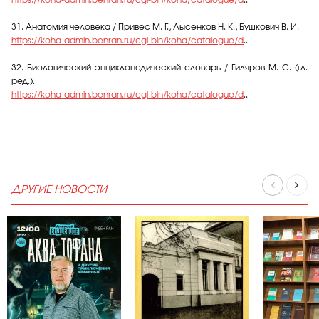
https://koha-admin.benran.ru/cgi-bin/koha/catalogue/d
..
31. Анатомия человека / Привес М. Г., Лысенков Н. К., Бушкович В. И.
https://koha-admin.benran.ru/cgi-bin/koha/catalogue/d
..
32. Биологический энциклопедический словарь / Гиляров М. С. (гл.
ред.).
https://koha-admin.benran.ru/cgi-bin/koha/catalogue/d
..
ДРУГИЕ НОВОСТИ