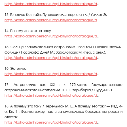
https://koha-admin.benran.ru/cgi-bin/koha/catalogue/d
..
13. Генетика без тайн. Путеводитель : пер. с англ. / Уиллет Э.
https://koha-admin.benran.ru/cgi-bin/koha/catalogue/d
..
14. Почему я похож на папу.
https://koha-admin.benran.ru/cgi-bin/koha/catalogue/d
..
15. Солнце : занимательная астрономия : все тайны нашей звезды-
Солнце / Пасачофф Джей М.; Заболотских М. (пер. с англ.).
https://koha-admin.benran.ru/cgi-bin/koha/catalogue/d
..
16. Эстетика.
https://koha-admin.benran.ru/cgi-bin/koha/catalogue/d
..
17. Астрономия: век ХХI : к 175-летию Государственного
астрономического института им. П. К. Штернберга / Сурдин В. Г.
https://koha-admin.benran.ru/cgi-bin/koha/catalogue/d
..
18. А почему это так? / Перельман М. Е.. А почему это так? — Изд. 4-
е. Кн. 1 : Физика вокруг нас в занимательных беседах, вопросах и
ответах.
https://koha-admin.benran.ru/cgi-bin/koha/catalogue/d
..