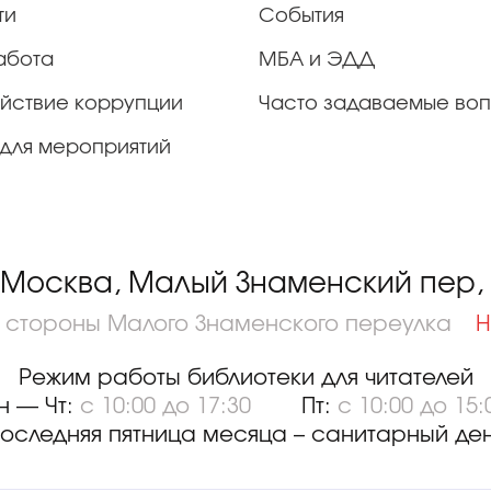
ти
События
абота
МБА и ЭДД
йствие коррупции
Часто задаваемые во
для мероприятий
 Москва, Малый Знаменский пер, д
о стороны Малого Знаменского переулка
Н
Режим работы библиотеки для читателей
н — Чт:
с 10:00 до 17:30
Пт:
с 10:00 до 15:
оследняя пятница месяца – санитарный де