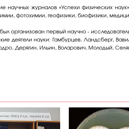
ние научных журналов «Успехи физических наук»
химии, фотохимии, геофизики, биофизики, медици
 был организован первый научно - исследователь
ие деятели науки: Гамбурцев, Ландсберг, Вавил
дро, Дерягин, Ильин, Воларович, Молодый, Селя