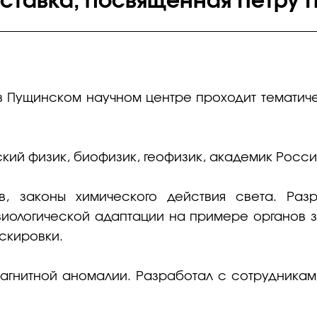
ставка, посвященная Петру П
 в Пущинском научном центре проходит тематич
кий физик, биофизик, геофизик, академик Росси
в, законы химического действия света. Ра
зиологической адаптации на примере органов з
скировки.
агнитной аномалии. Разработал с сотрудникам
.