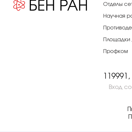
Отделы се
Научная р
Противоде
Площадки 
Профком
119991,
Вход с
П
П