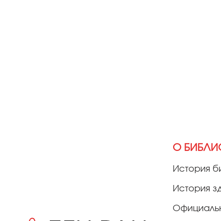
О БИБЛИ
История б
История з
Официаль