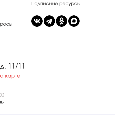
Подписные ресурсы
просы
. 11/11
а карте
00
нь