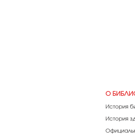
О БИБЛИ
История б
История з
Официаль