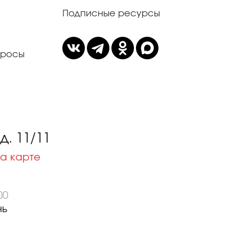
Подписные ресурсы
просы
. 11/11
а карте
00
нь