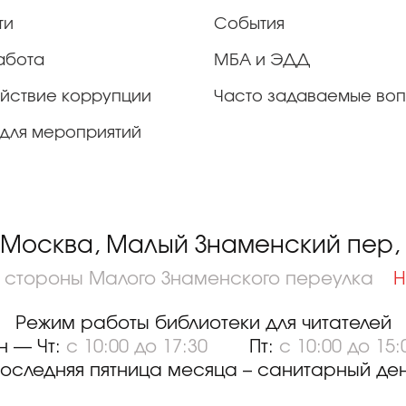
ти
События
абота
МБА и ЭДД
йствие коррупции
Часто задаваемые во
для мероприятий
 Москва, Малый Знаменский пер, д
о стороны Малого Знаменского переулка
Н
Режим работы библиотеки для читателей
н — Чт:
с 10:00 до 17:30
Пт:
с 10:00 до 15:
оследняя пятница месяца – санитарный де