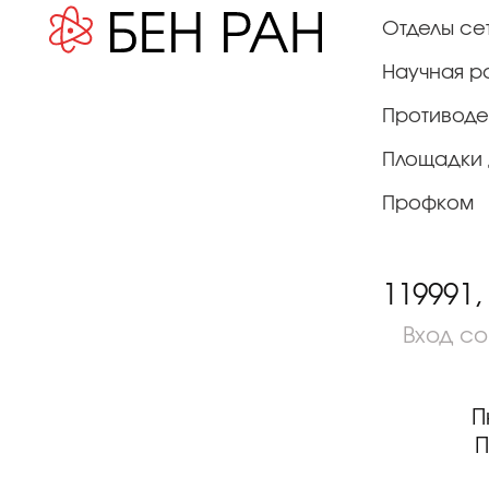
Отделы се
Научная р
Противоде
Площадки 
Профком
119991,
Вход с
П
П