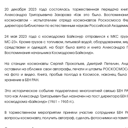
20 декабря 2023 года состоялась торжественная передача кн
Александра Григорьевича Захарова «Как это было. Воспоминан
космонавтом - испытателем отряда космонавтов Роскосмоса Ф
директора Библиотеки по естественным наукам Российской Академии 
24 мая 2023 года с космодрома Байконур отправился к МКС груз
МС-23». Кроме грузов с топливом, питьевой водой, оборудованием, м
средствами и одеждой, на борт была взята и книга Александра Г
Воспоминания начальника Космодрома Байконур».
На станции космонавты Сергей Прокопьев, Дмитрий Петелин, Анд
оставили на обложке свои автографы, печати и штампы РОСКОСМОСа
на фото и видео. Книга, пробыв полгода в Космосе, наконец был
хранение в БЕН РАН.
Это историческое событие подкреплено многолетней связью БЕН РА
того как Александр Григорьевич был назначен на пост директора БЕН РА
космодрома «Байконур» (1961 – 1965 гг.).
В торжественном мероприятии приняли участие сотрудники БЕН Р
вопросы космонавту, получить автограф, сделать фотоснимки на памят