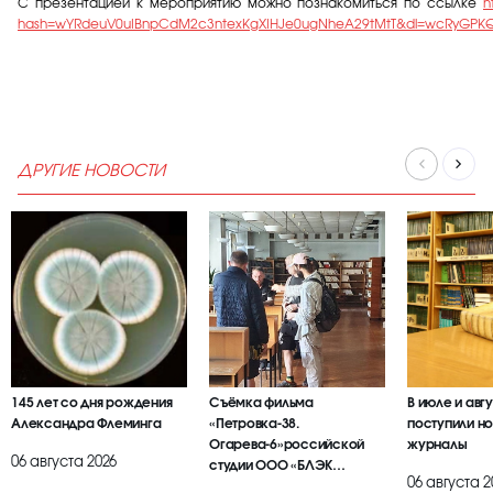
С презентацией к мероприятию можно познакомиться по ссылке
h
hash=wYRdeuV0uIBnpCdM2c3ntexKgXIHJe0ugNheA29tMtT&dl=wcRyGPKQ
ДРУГИЕ НОВОСТИ
145 лет со дня рождения
Съёмка фильма
В июле и авг
Александра Флеминга
«Петровка-38.
поступили но
Огарева-6»российской
журналы
06 августа 2026
студии ООО «БЛЭК
06 августа 2
БРАИЕР»