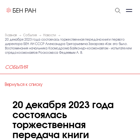
Главная
События
Новости
20 декабря 2023 года состоялась торжественная передача книги первого
директора БЕН АН СССР Александра Григорьевича Захарова «Как это было.
Воспоминания начальника Космодрома Байконур» космонавтом - испытателем
отряда космонавтов Роскосмоса Федяевым А. В.
СОБЫТИЯ
Вернуться к списку
20 декабря 2023 года
состоялась
торжественная
передача книги