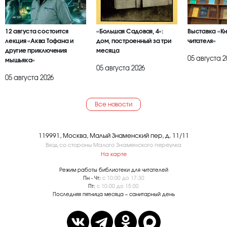
12 августа состоится
«Большая Садовая, 4»:
Выставка «К
лекция «Аква Тофана и
дом, построенный за три
читателя»
другие приключения
месяца
05 августа 2
мышьяка»
05 августа 2026
05 августа 2026
Все новости
119991, Москва, Малый Знаменский пер, д. 11/11
Вход со стороны Малого Знаменского переулка
На карте
Режим работы библиотеки для читателей
Пн - Чт:
с 10:00 до 17:30
Пт:
с 10:00 до 15:00
Последняя пятница месяца – санитарный день