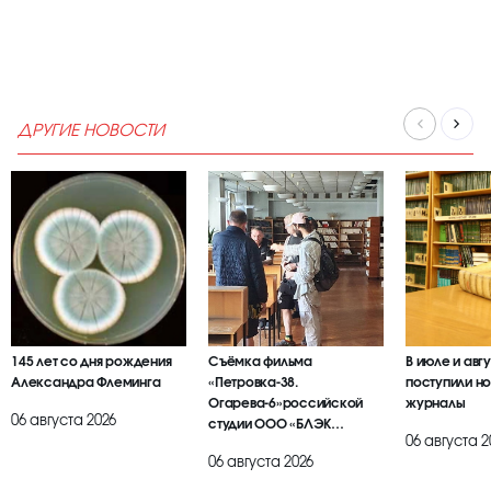
ДРУГИЕ НОВОСТИ
145 лет со дня рождения
Съёмка фильма
В июле и авг
Александра Флеминга
«Петровка-38.
поступили но
Огарева-6»российской
журналы
06 августа 2026
студии ООО «БЛЭК
06 августа 2
БРАИЕР»
06 августа 2026