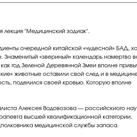
я лекция "Медицинский зодиак".
диенты очередной китайской «чудесной» БАД, хо
. Знаменитый «звериный» календарь намертво в
-й как год Зеленой Деревянной Змеи вполне привы
ские» животные оставили свой след и в медицине
сть, поделился своей кровью. Которую вполне
алиста Алексея Водовозова — российскиого нау
ерапевта высшей квалификационной категории,
одполковника медицинской службы запаса.