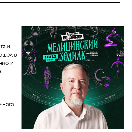
тя и
ошёл в
чно и
.
чного