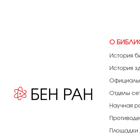
О БИБЛИ
История б
История з
Официаль
Отделы се
Научная р
Противоде
Площадки 