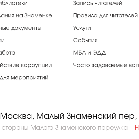
иблиотеки
Запись читателей
дания на Знаменке
Правила для читателей
ные документы
Услуги
ти
События
абота
МБА и ЭДД
йствие коррупции
Часто задаваемые во
для мероприятий
 Москва, Малый Знаменский пер, д
о стороны Малого Знаменского переулка
Н