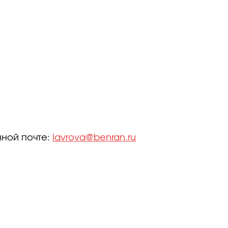
нной почте:
lavrova@benran.ru