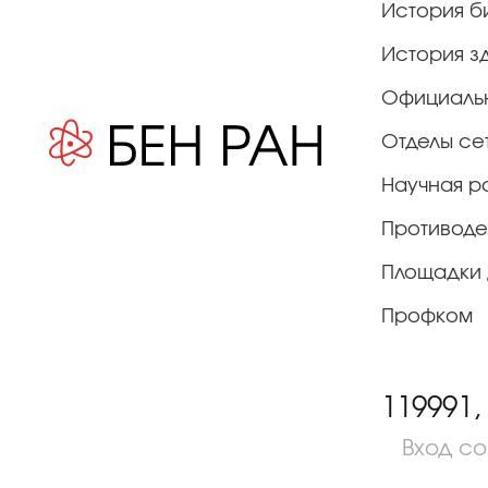
История б
История з
Официаль
Отделы се
Научная р
Противоде
Площадки 
Профком
119991,
Вход с