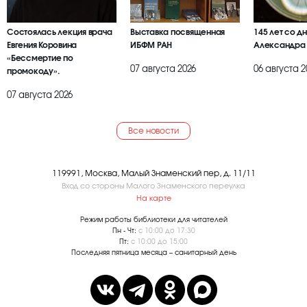
Состоялась лекция врача
Выставка посвященная
145 лет со д
Евгения Коровина
ИБФМ РАН
Александра
«Бессмертие по
07 августа 2026
06 августа 2
промокоду».
07 августа 2026
Все новости
119991, Москва, Малый Знаменский пер, д. 11/11
Вход со стороны Малого Знаменского переулка
На карте
Режим работы библиотеки для читателей
Пн - Чт:
с 10:00 до 17:30
Пт:
с 10:00 до 15:00
Последняя пятница месяца – санитарный день