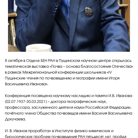
8 октября в Отделе БЕН РАН в Пущинском научном центре открылась
тематическая выставка «Почва – основа благосостояния Отечества»
в рамках Межрегиональной конференции школьников «IV
Пущинские чтения по почвоведению и географии имени Игоря
Васильевича Иванова».
Конференция посвящена научному наследию и памяти И.В. Иванова
(02.07.1937-30.03.2021) – доктора географических наук,
профессора, заслуженного деятеля науки Российской Федерации,
почётного члена Общества почвоведов имени Василия Васильевича
Докучаева.
И. В. Иванов проработал в Институте физико-химических и
биологических проблем почвоведения РАН пятьдесят лет, пройдя