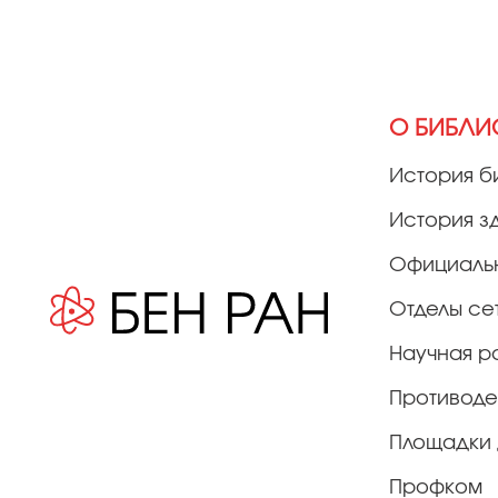
О БИБЛИ
История б
История з
Официаль
Отделы се
Научная р
Противоде
Площадки 
Профком