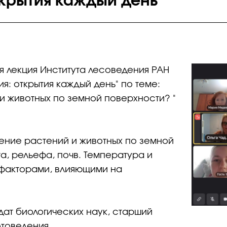
ткрытия каждый день"
я лекция Института лесоведения РАН
я: открытия каждый день" по теме:
 животных по земной поверхности? "
нение растений и животных по земной
а, рельефа, почв. Температура и
 факторами, влияющими на
дат биологических наук, старший
товедения.