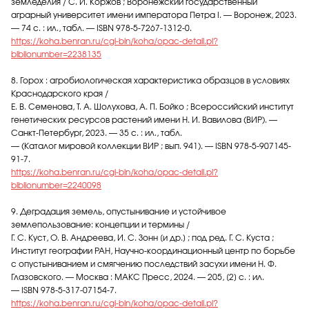
земледелия / С. И. Коржов ; Воронежский государственный
аграрный университет имени императора Петра I. — Воронеж, 2023.
— 74 с. : ил., табл. — ISBN 978-5-7267-1312-0.
https://koha.benran.ru/cgi-bin/koha/opac-detail.pl?
biblionumber=2238135
8. Горох : агробиологическая характеристика образцов в условиях
Краснодарского края /
Е. В. Семенова, Т. А. Шолухова, А. П. Бойко ; Всероссийский институт
генетических ресурсов растений имени Н. И. Вавилова (ВИР). —
Санкт-Петербург, 2023. — 35 с. : ил., табл.
— (Каталог мировой коллекции ВИР ; вып. 941). — ISBN 978-5-907145-
91-7.
https://koha.benran.ru/cgi-bin/koha/opac-detail.pl?
biblionumber=2240098
9. Деградация земель, опустынивание и устойчивое
землепользование: концепции и термины /
Г. С. Куст, О. В. Андреева, И. С. Зонн [и др.] ; под ред. Г. С. Куста ;
Институт географии РАН, Научно-координационный центр по борьбе
с опустыниванием и смягчению последствий засухи имени Н. Ф.
Глазовского. — Москва : МАКС Пресс, 2024. — 205, [2] с. : ил.
— ISBN 978-5-317-07154-7.
https://koha.benran.ru/cgi-bin/koha/opac-detail.pl?