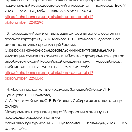
Глубшева, В. И. Чернявских ; Белгородский государственный
национальный исследовательский университет. — Белгород : БелГУ,
2023. — 75 с. : ил., табл. — ISBN 978-5-9571-3549-4.
https://koha.benran.ru/cgi-bin/koha/opac-detail.pl?
biblionumber=2248298
13. Колорадский жук и оптимизация фитосанитарного состояния
посадок картофеля / А. А. Малюга, Н. С. Чуликова ; Федеральное
агентство научных организаций России,
Сибирский научно-исследовательский институт земледелия и
химизации сельского хозяйства Сибирского федерального центра
агробиотехнологий Российской академии наук. — Новосибирск :
СибНИИЗиХ СФНЦА РАН, 2017. — 96 с. : ил., табл.
https://koha.benran.ru/cgi-bin/koha/opac-detail.pl?
biblionumber=2250046
14. Масличные капустные культуры в Западной Сибири / Г. Н.
Кузнецова, Р. С. Полякова,
И. А. Лошкомойников, С. В. Рабканов ; Сибирская опытная станция -
филиал
"Федерального научного центра "Всероссийского научно-
исследовательского института
масличных культур имени В. С. Пустовойта". — Исилькуль, 2023. — 129
с. : ил., табл.