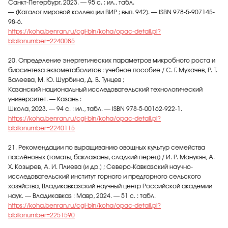
Санкт-Петербург, 2023. — 95 с. : ил., табл.
— (Каталог мировой коллекции ВИР ; вып. 942). — ISBN 978-5-907145-
98-6.
https://koha.benran.ru/cgi-bin/koha/opac-detail.pl?
biblionumber=2240085
20. Определение энергетических параметров микробного роста и
биосинтеза экзометаболитов : учебное пособие / С. Г. Мухачев, Р. Т.
Валеева, М. Ю. Шурбина, Д. В. Тунцев ;
Казанский национальный исследовательский технологический
университет. — Казань :
Школа, 2023. — 94 с. : ил., табл. — ISBN 978-5-00162-922-1.
https://koha.benran.ru/cgi-bin/koha/opac-detail.pl?
biblionumber=2240115
21. Рекомендации по выращиванию овощных культур семейства
паслёновых (томаты, баклажаны, сладкий перец) / И. Р. Манукян, А.
Х. Козырев, А. И. Плиева [и др.] ; Северо-Кавказский научно-
исследовательский институт горного и предгорного сельского
хозяйства, Владикавказский научный центр Российской академии
наук. — Владикавказ : Мавр, 2024. — 51 с. : табл.
https://koha.benran.ru/cgi-bin/koha/opac-detail.pl?
biblionumber=2251590