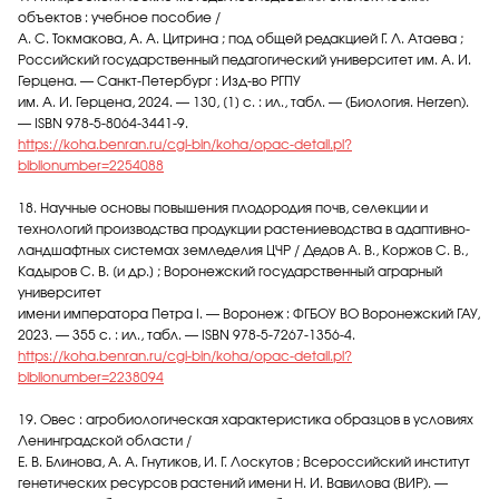
объектов : учебное пособие /
А. С. Токмакова, А. А. Цитрина ; под общей редакцией Г. Л. Атаева ;
Российский государственный педагогический университет им. А. И.
Герцена. — Санкт-Петербург : Изд-во РГПУ
им. А. И. Герцена, 2024. — 130, [1] с. : ил., табл. — (Биология. Herzen).
— ISBN 978-5-8064-3441-9.
https://koha.benran.ru/cgi-bin/koha/opac-detail.pl?
biblionumber=2254088
18. Научные основы повышения плодородия почв, селекции и
технологий производства продукции растениеводства в адаптивно-
ландшафтных системах земледелия ЦЧР / Дедов А. В., Коржов С. В.,
Кадыров С. В. [и др.] ; Воронежский государственный аграрный
университет
имени императора Петра I. — Воронеж : ФГБОУ ВО Воронежский ГАУ,
2023. — 355 с. : ил., табл. — ISBN 978-5-7267-1356-4.
https://koha.benran.ru/cgi-bin/koha/opac-detail.pl?
biblionumber=2238094
19. Овес : агробиологическая характеристика образцов в условиях
Ленинградской области /
Е. В. Блинова, А. А. Гнутиков, И. Г. Лоскутов ; Всероссийский институт
генетических ресурсов растений имени Н. И. Вавилова (ВИР). —