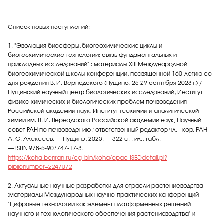
Список новых поступлений:
1. "Эволюция биосферы, биогеохимические циклы и
биогеохимические технологии: связь фундаментальных и
прикладных исследований" : материалы XIII Международной
биогеохимической школы-конференции, посвященной 160-летию со
дня рождения В. И. Вернадского (Пущино, 25-29 сентября 2023 г.) /
Пущинский научный центр биологических исследований, Институт
физико-химических и биологических проблем почвоведения
Российской академии наук, Институт геохимии и аналитической
химии им. В. И. Вернадского Российской академии наук, Научный
совет РАН по почвоведению ; ответственный редактор чл. - кор. РАН
А. О. Алексеев. — Пущино, 2023. — 322 с. : ил., табл.
— ISBN 978-5-907747-17-3.
https://koha.benran.ru/cgi-bin/koha/opac-ISBDdetail.pl?
biblionumber=2247072
2. Актуальные научные разработки для отрасли растениеводства
:материалы Международных научно-практических конференций
"Цифровые технологии как элемент платформенных решений
научного и технологического обеспечения растениеводства" и