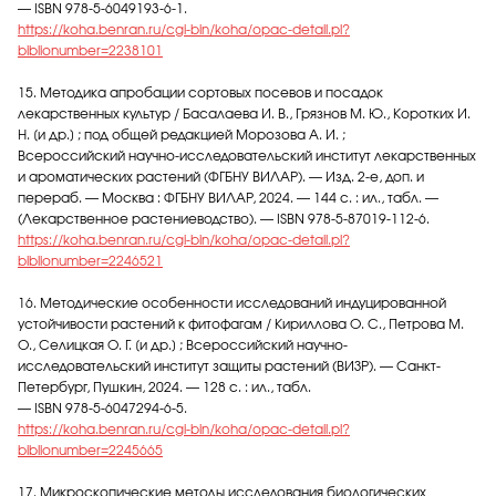
— ISBN 978-5-6049193-6-1.
https://koha.benran.ru/cgi-bin/koha/opac-detail.pl?
biblionumber=2238101
15. Методика апробации сортовых посевов и посадок
лекарственных культур / Басалаева И. В., Грязнов М. Ю., Коротких И.
Н. [и др.] ; под общей редакцией Морозова А. И. ;
Всероссийский научно-исследовательский институт лекарственных
и ароматических растений (ФГБНУ ВИЛАР). — Изд. 2-е, доп. и
перераб. — Москва : ФГБНУ ВИЛАР, 2024. — 144 с. : ил., табл. —
(Лекарственное растениеводство). — ISBN 978-5-87019-112-6.
https://koha.benran.ru/cgi-bin/koha/opac-detail.pl?
biblionumber=2246521
16. Методические особенности исследований индуцированной
устойчивости растений к фитофагам / Кириллова О. С., Петрова М.
О., Селицкая О. Г. [и др.] ; Всероссийский научно-
исследовательский институт защиты растений (ВИЗР). — Санкт-
Петербург, Пушкин, 2024. — 128 с. : ил., табл.
— ISBN 978-5-6047294-6-5.
https://koha.benran.ru/cgi-bin/koha/opac-detail.pl?
biblionumber=2245665
17. Микроскопические методы исследования биологических