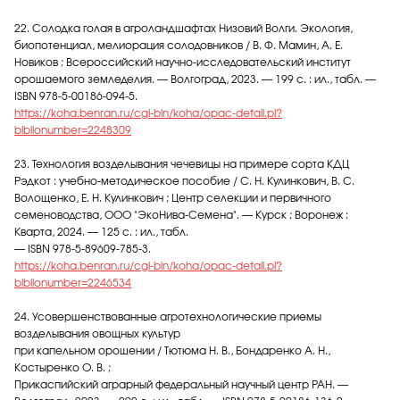
22. Солодка голая в агроландшафтах Низовий Волги. Экология,
биопотенциал, мелиорация солодовников / В. Ф. Мамин, А. Е.
Новиков ; Всероссийский научно-исследовательский институт
орошаемого земледелия. — Волгоград, 2023. — 199 с. : ил., табл. —
ISBN 978-5-00186-094-5.
https://koha.benran.ru/cgi-bin/koha/opac-detail.pl?
biblionumber=2248309
23. Технология возделывания чечевицы на примере сорта КДЦ
Рэдкот : учебно-методическое пособие / С. Н. Кулинкович, В. С.
Волощенко, Е. Н. Кулинкович ; Центр селекции и первичного
семеноводства, ООО "ЭкоНива-Семена". — Курск ; Воронеж :
Кварта, 2024. — 125 с. : ил., табл.
— ISBN 978-5-89609-785-3.
https://koha.benran.ru/cgi-bin/koha/opac-detail.pl?
biblionumber=2246534
24. Усовершенствованные агротехнологические приемы
возделывания овощных культур
при капельном орошении / Тютюма Н. В., Бондаренко А. Н.,
Костыренко О. В. ;
Прикаспийский аграрный федеральный научный центр РАН. —