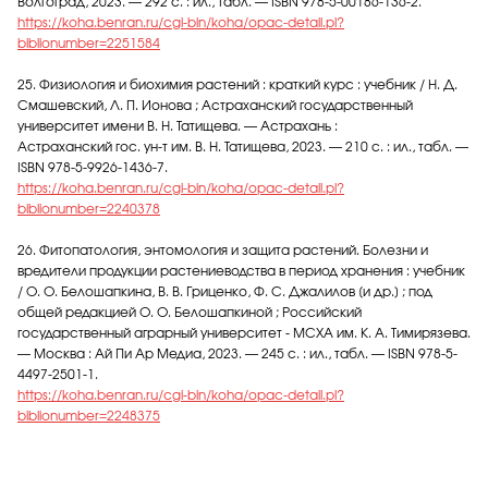
Волгоград, 2023. — 292 с. : ил., табл. — ISBN 978-5-00186-136-2.
https://koha.benran.ru/cgi-bin/koha/opac-detail.pl?
biblionumber=2251584
25. Физиология и биохимия растений : краткий курс : учебник / Н. Д.
Смашевский, Л. П. Ионова ; Астраханский государственный
университет имени В. Н. Татищева. — Астрахань :
Астраханский гос. ун-т им. В. Н. Татищева, 2023. — 210 с. : ил., табл. —
ISBN 978-5-9926-1436-7.
https://koha.benran.ru/cgi-bin/koha/opac-detail.pl?
biblionumber=2240378
26. Фитопатология, энтомология и защита растений. Болезни и
вредители продукции растениеводства в период хранения : учебник
/ О. О. Белошапкина, В. В. Гриценко, Ф. С. Джалилов [и др.] ; под
общей редакцией О. О. Белошапкиной ; Российский
государственный аграрный университет - МСХА им. К. А. Тимирязева.
— Москва : Ай Пи Ар Медиа, 2023. — 245 с. : ил., табл. — ISBN 978-5-
4497-2501-1.
https://koha.benran.ru/cgi-bin/koha/opac-detail.pl?
biblionumber=2248375