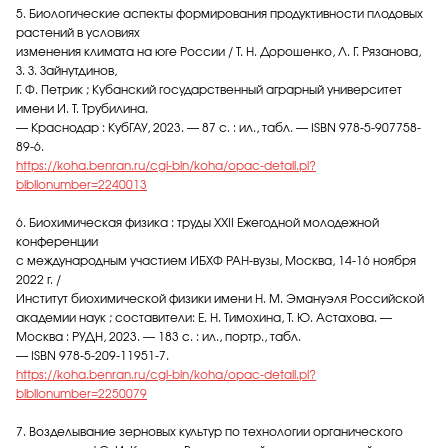
5. Биологические аспекты формирования продуктивности плодовых
растений в условиях
изменения климата на юге России / Т. Н. Дорошенко, Л. Г. Рязанова,
З. З. Зайнутдинов,
Г. Ф. Петрик ; Кубанский государственный аграрный университет
имени И. Т. Трубилина.
— Краснодар : КубГАУ, 2023. — 87 с. : ил., табл. — ISBN 978-5-907758-
89-6.
https://koha.benran.ru/cgi-bin/koha/opac-detail.pl?
biblionumber=2240013
6. Биохимическая физика : труды XXII Ежегодной молодежной
конференции
с международным участием ИБХФ РАН-вузы, Москва, 14-16 ноября
2022 г. /
Институт биохимической физики имени Н. М. Эмануэля Российской
академии наук ; составители: Е. Н. Тимохина, Т. Ю. Астахова. —
Москва : РУДН, 2023. — 183 с. : ил., портр., табл.
— ISBN 978-5-209-11951-7.
https://koha.benran.ru/cgi-bin/koha/opac-detail.pl?
biblionumber=2250079
7. Возделывание зерновых культур по технологии органического