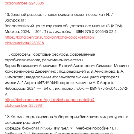
biblionumber=2248306
10. Зеленый разворот : новая климатическая повестка / И. И.
Засурский ;
Всероссийский центр изучения общественного мнения (ВЦИОМ). —
Москва, 2024. — 304, [1] с. : ил., табл. — ISBN 978-5-906345-52-3.
https://koha.benran.ru/cgi-bin/koha/opac-detail.pl?
biblionumber=2250318
11. Картофель : сортовые ресурсы, современные
агробиотехнологии, регламенты качества /
Борис Васильевич Анисимов, Евгений Алексеевич Симаков, Марина
Константиновна Деревягина ; под редакцией Б. В. Анисимова, Е. А.
Симакова ; Федеральный исследовательский центр картофеля
имени А. Г. Лорха (ФГБНУ "ФИЦ картофеля имени А. Г. Лорха). —
Чебоксары, 2024. — 164 с. : ил., портр., табл. — ISBN 978-5-6048367-2-
9.
https://koha.benran.ru/cgi-bin/koha/opac-detail.pl?
biblionumber=2239981
12. Каталог сортов ирисов Лаборатории биологических ресурсов и
селекции растений
Кафедры биологии ИФХиБ НИУ "БелГУ" : учебное пособие / Т. Н.