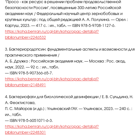
"Просо - как ресурс в решении проблем продовольственной
безопасности России", посвященные 300-летию Российской
академии наук / Федеральный научный центр зернобобовых и
крупяных культур ; под общей редакцией А. А. Полухина. — Орел :
Картуш, 2023. — 417 с. : ил., табл. — ISBN 978-5-9708-1127-6.
https://koha.benran.ru/cgi-bin/koha/opac-detail.pl?
biblionumber=2246532
3. Бактериородопсин: фундаментальные аспекты и возможности для
практического применения /
А. Б. Дружко ; Российская академия наук. — Москва : Рос. акад.
наук, 2022. — 92 с. : ил., табл.
— ISBN 978-5-907366-65-7.
https://koha.benran.ru/cgi-bin/koha/opac-detail.pl?
biblionumber=2148491
4. Бактериофаги для биологической дезинфекции / Е. В. Сульдина, Н.
А. Феоктистова,
П. С. Майоров [и др.] ; Ульяновский ГАУ. — Ульяновск, 2023. — 240 с. :
ил., табл.
— ISBN 978-5-6051071-6-3.
https://koha.benran.ru/cgi-bin/koha/opac-detail.pl?
biblionumber=2248301