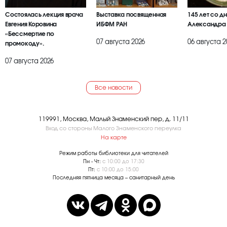
Состоялась лекция врача
Выставка посвященная
145 лет со д
Евгения Коровина
ИБФМ РАН
Александра
«Бессмертие по
07 августа 2026
06 августа 2
промокоду».
07 августа 2026
Все новости
119991, Москва, Малый Знаменский пер, д. 11/11
Вход со стороны Малого Знаменского переулка
На карте
Режим работы библиотеки для читателей
Пн - Чт:
с 10:00 до 17:30
Пт:
с 10:00 до 15:00
Последняя пятница месяца – санитарный день