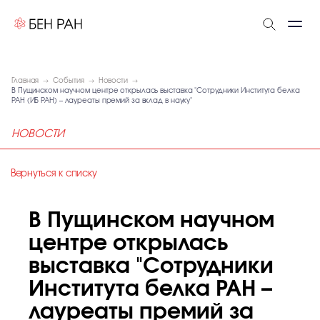
Главная
События
Новости
В Пущинском научном центре открылась выставка "Сотрудники Института белка
РАН (ИБ РАН) – лауреаты премий за вклад в науку"
НОВОСТИ
Вернуться к списку
В Пущинском научном
центре открылась
выставка "Сотрудники
Института белка РАН –
лауреаты премий за