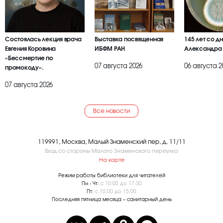
Состоялась лекция врача
Выставка посвященная
145 лет со д
Евгения Коровина
ИБФМ РАН
Александра
«Бессмертие по
07 августа 2026
06 августа 2
промокоду».
07 августа 2026
Все новости
119991, Москва, Малый Знаменский пер, д. 11/11
Вход со стороны Малого Знаменского переулка
На карте
Режим работы библиотеки для читателей
Пн - Чт:
с 10:00 до 17:30
Пт:
с 10:00 до 15:00
Последняя пятница месяца – санитарный день