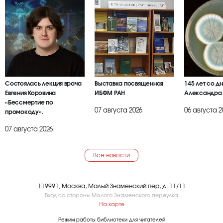
Состоялась лекция врача
Выставка посвященная
145 лет со д
Евгения Коровина
ИБФМ РАН
Александра
«Бессмертие по
07 августа 2026
06 августа 2
промокоду».
07 августа 2026
Все новости
119991, Москва, Малый Знаменский пер, д. 11/11
Вход со стороны Малого Знаменского переулка
На карте
Режим работы библиотеки для читателей