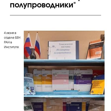
полупроводники"
4 июня в
отделе БЕН
РАН в
Институте