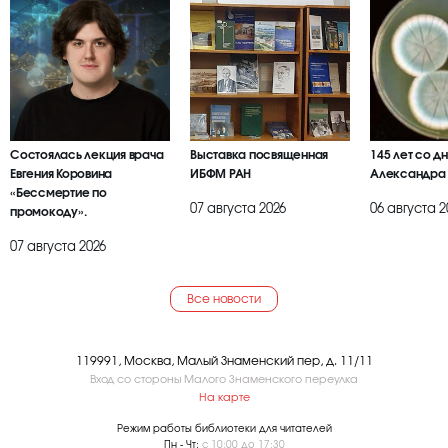
Состоялась лекция врача
Выставка посвященная
145 лет со д
Евгения Коровина
ИБФМ РАН
Александра
«Бессмертие по
07 августа 2026
06 августа 2
промокоду».
07 августа 2026
Все новости
119991, Москва, Малый Знаменский пер, д. 11/11
Вход со стороны Малого Знаменского переулка
На карте
Режим работы библиотеки для читателей
Пн - Чт:
с 10:00 до 17:30