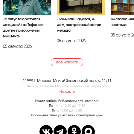
12 августа состоится
«Большая Садовая, 4»:
Выставка «К
лекция «Аква Тофана и
дом, построенный за три
читателя»
другие приключения
месяца
05 августа 2
мышьяка»
05 августа 2026
05 августа 2026
Все новости
119991, Москва, Малый Знаменский пер, д. 11/11
Вход со стороны Малого Знаменского переулка
На карте
Режим работы библиотеки для читателей
Пн - Чт:
с 10:00 до 17:30
Пт:
с 10:00 до 15:00
Последняя пятница месяца – санитарный день