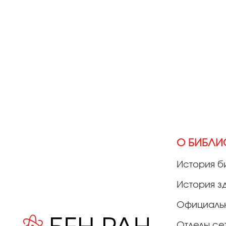
О БИБЛИ
История б
История з
Официаль
Отделы се