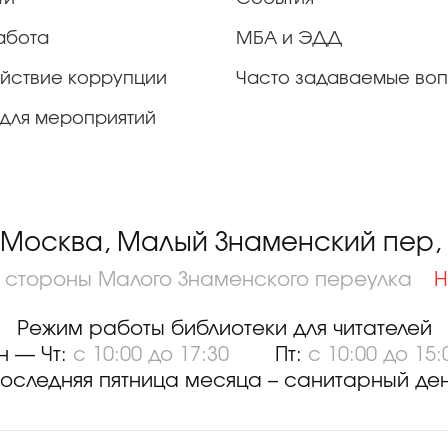
абота
МБА и ЭДД
йствие коррупции
Часто задаваемые во
для мероприятий
 Москва, Малый Знаменский пер, д
о стороны Малого Знаменского переулка
Н
Режим работы библиотеки для читателей
н — Чт:
с 10:00 до 17:30
Пт:
с 10:00 до 15:
оследняя пятница месяца – санитарный де