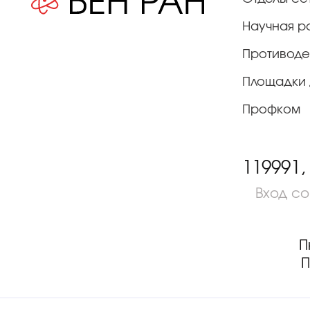
Научная р
Противоде
Площадки 
Профком
119991,
Вход с
П
П