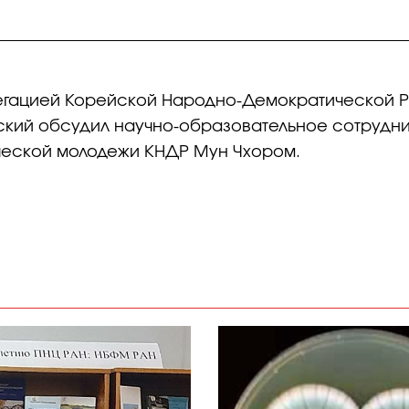
егацией Корейской Народно-Демократической Ре
ский обсудил научно-образовательное сотрудни
ческой молодежи КНДР Мун Чхором.