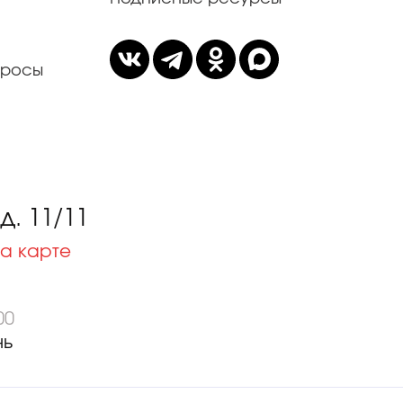
просы
. 11/11
а карте
00
нь