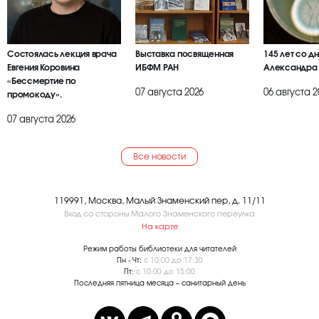
Состоялась лекция врача
Выставка посвященная
145 лет со д
Евгения Коровина
ИБФМ РАН
Александра
«Бессмертие по
07 августа 2026
06 августа 2
промокоду».
07 августа 2026
Все новости
119991, Москва, Малый Знаменский пер, д. 11/11
Вход со стороны Малого Знаменского переулка
На карте
Режим работы библиотеки для читателей
Пн - Чт:
с 10:00 до 17:30
Пт:
с 10:00 до 15:00
Последняя пятница месяца – санитарный день