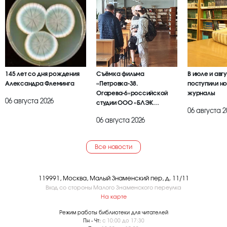
145 лет со дня рождения
Съёмка фильма
В июле и авг
Александра Флеминга
«Петровка-38.
поступили но
Огарева-6»российской
журналы
06 августа 2026
студии ООО «БЛЭК
06 августа 2
БРАИЕР»
06 августа 2026
Все новости
119991, Москва, Малый Знаменский пер, д. 11/11
Вход со стороны Малого Знаменского переулка
На карте
Режим работы библиотеки для читателей
Пн - Чт:
с 10:00 до 17:30