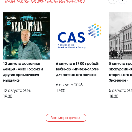
ВАМ ТАКЖЕ МОЖЕТ БЫТЬ ИНТЕРЕСНО
12 августа состоится
6 августа в 17:00 пройдёт
5 августа пр
лекция «Аква Тофана и
вебинар «ИИ-технологии
экскурсия «
другие приключения
для патентного поиска»
старинного 
мышьяка»
Знаменке»
6 августа 2026
12 августа 2026
5 августа 20
17:00
19.30
18:30
Все мероприятия