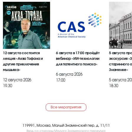
12 августа состоится
6 августа в 17:00 пройдёт
5 августа пр
лекция «Аква Тофана и
вебинар «ИИ-технологии
экскурсия «
другие приключения
для патентного поиска»
старинного 
мышьяка»
Знаменке»
6 августа 2026
12 августа 2026
5 августа 20
17:00
19.30
18:30
Все мероприятия
119991, Москва, Малый Знаменский пер, д. 11/11
Вход со стороны Малого Знаменского переулка