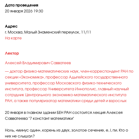
Дата проведения
20 января 2026
19:30
Адрес
г. Москва, Малый Знаменский переулок, 11/11
На карте
Лектор
Алексей Владимирович Савватеев
— доктор физико-математических наук, член-корреспондент РАН по
секции «Экономика», профессор Адыгейского государственного
университета, профессор Московского физико-технического
института, профессор Университета Иннополис, главный научный
сотрудник Центрального экономико-математического института
РАН, а также популяризатор математики среди детей и взрослых
20 января в главном здании БЕН РАН состоится лекция Алексея
Савватеева "7 констант математики"
Ноль, «минус один», корень из двух, золотое сечение, е, i, пи. Кто о
них не слышал?