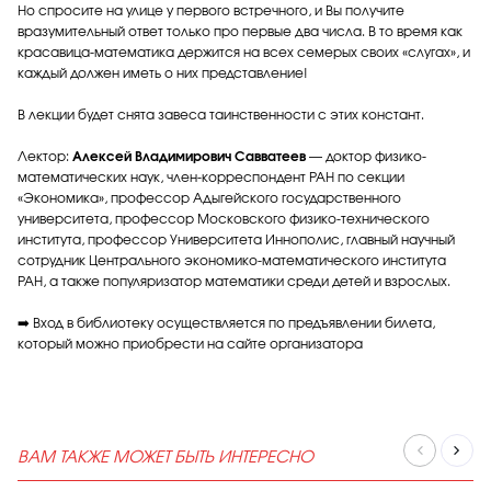
Но спросите на улице у первого встречного, и Вы получите
вразумительный ответ только про первые два числа. В то время как
красавица-математика держится на всех семерых своих «слугах», и
каждый должен иметь о них представление!
В лекции будет снята завеса таинственности с этих констант.
Лектор:
Алексей Владимирович Савватеев
— доктор физико-
математических наук, член-корреспондент РАН по секции
«Экономика», профессор Адыгейского государственного
университета, профессор Московского физико-технического
института, профессор Университета Иннополис, главный научный
сотрудник Центрального экономико-математического института
РАН, а также популяризатор математики среди детей и взрослых.
➡️ Вход в библиотеку осуществляется по предъявлении билета,
который можно приобрести на сайте организатора
ВАМ ТАКЖЕ МОЖЕТ БЫТЬ ИНТЕРЕСНО