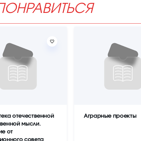
ПОНРАВИТЬСЯ
тека отечественной
Аграрные проекты
венной мысли.
ие от
ионного совета