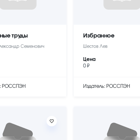
ные труды
Избранное
лександр Семенович
Шестов Лев
Цена
0 ₽
ь: РОССПЭН
Издатель: РОССПЭН