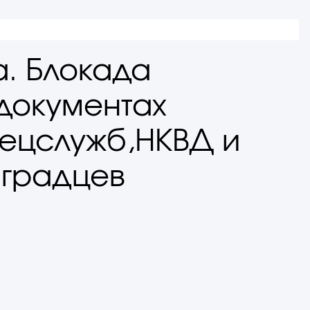
а. Блокада
документах
ецслужб,НКВД и
нградцев