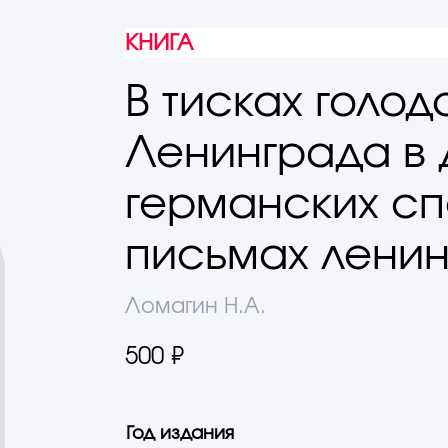
КНИГА
В тисках голод
Ленинграда в 
германских сп
письмах лени
Ломагин Н.А.
500 ₽
Год издания