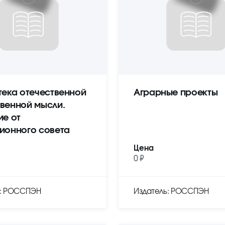
тека отечественной
Аграрные проекты
венной мысли.
ие от
ионного совета
Цена
0 ₽
ь: РОССПЭН
Издатель: РОССПЭН