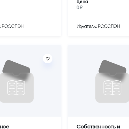
Цена
0 ₽
ь: РОССПЭН
Издатель: РОССПЭН
ное
Собственность и