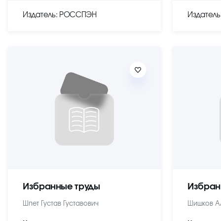
Издатель: РОССПЭН
Издател
Избранные труды
Избран
Шпет Густав Густавович
Шишков А