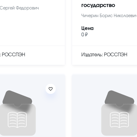
государство
Сергей Федорович
Чичерин Борис Николаеви
Цена
0 ₽
ь: РОССПЭН
Издатель: РОССПЭН