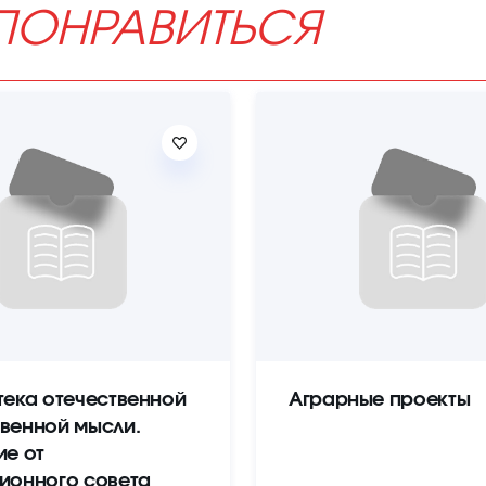
ПОНРАВИТЬСЯ
тека отечественной
Аграрные проекты
венной мысли.
ие от
ионного совета