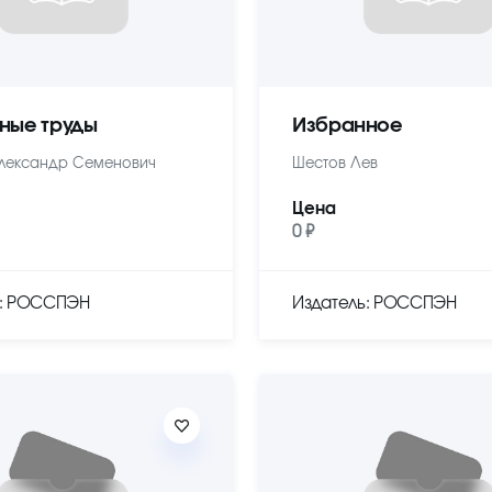
ные труды
Избранное
лександр Семенович
Шестов Лев
Цена
0 ₽
ь: РОССПЭН
Издатель: РОССПЭН