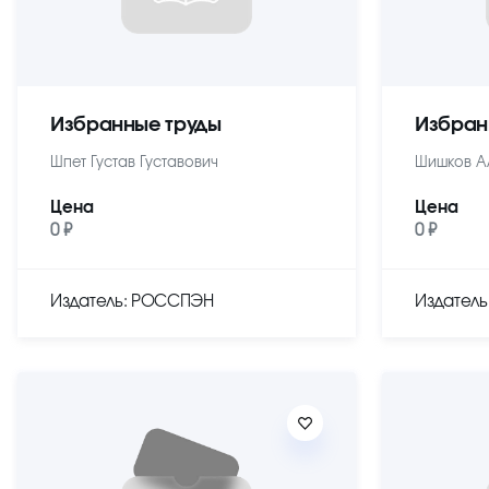
Избранные труды
Избран
Шпет Густав Густавович
Шишков А
Цена
Цена
0 ₽
0 ₽
Издатель: РОССПЭН
Издател