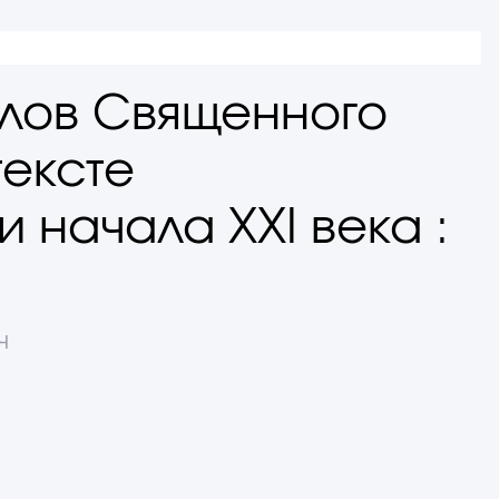
лов Священного
тексте
 начала XXI века :
ч