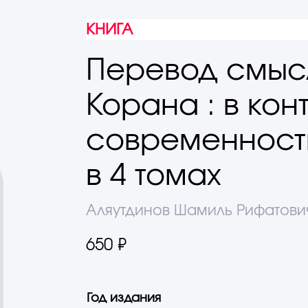
КНИГА
Перевод смыс
Корана : в кон
современности
в 4 томах
Аляутдинов Шамиль Рифатови
650 ₽
Год издания