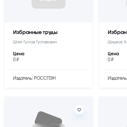
Избранные труды
Избран
Шпет Густав Густавович
Шишков А
Цена
Цена
0 ₽
0 ₽
Издатель: РОССПЭН
Издател