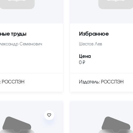
ные труды
Избранное
лександр Семенович
Шестов Лев
Цена
0 ₽
ь: РОССПЭН
Издатель: РОССПЭН