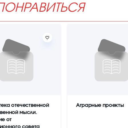
ПОНРАВИТЬСЯ
тека отечественной
Аграрные проекты
венной мысли.
ие от
ионного совета