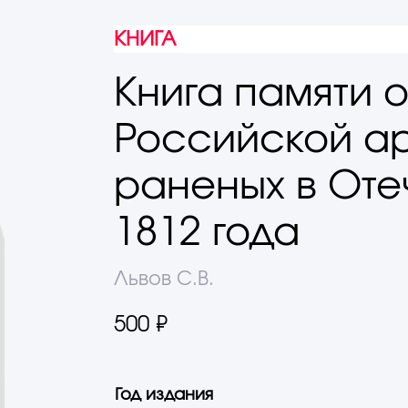
КНИГА
Книга памяти 
Российской ар
раненых в Оте
1812 года
Львов С.В.
500 ₽
Год издания