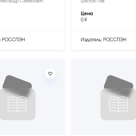
лександр Семенович
Шестов Лев
Цена
0 ₽
ь: РОССПЭН
Издатель: РОССПЭН