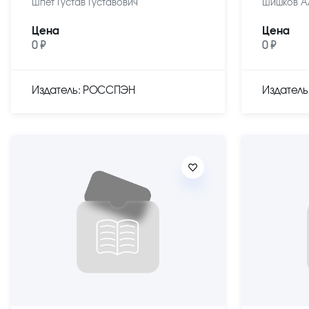
Шпет Густав Густавович
Шишков А
Цена
Цена
0 ₽
0 ₽
Издатель: РОССПЭН
Издател