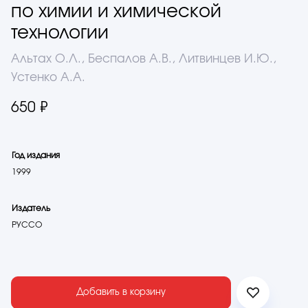
по химии и химической
технологии
Альтах О.Л., Беспалов А.В., Литвинцев И.Ю.,
Устенко А.А.
650 ₽
Год издания
1999
Издатель
РУССО
Добавить в корзину