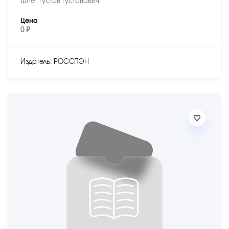
Шпет Густав Густавович
Цена
0 ₽
Издатель: РОССПЭН