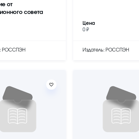
ие от
ионного совета
Цена
0 ₽
ь: РОССПЭН
Издатель: РОССПЭН