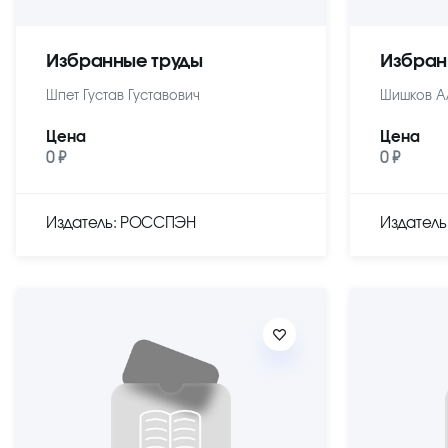
Избранные труды
Избран
Шпет Густав Густавович
Шишков А
Цена
Цена
0 ₽
0 ₽
Издатель: РОССПЭН
Издател