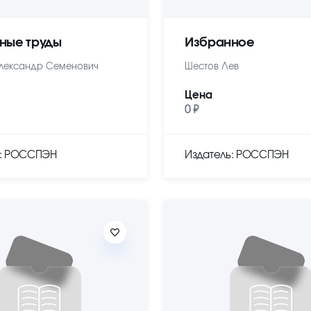
ные труды
Избранное
лександр Семенович
Шестов Лев
Цена
0 ₽
ь: РОССПЭН
Издатель: РОССПЭН