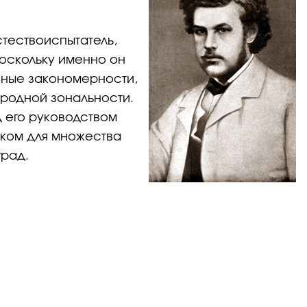
стествоиспытатель,
поскольку именно он
вные закономерности,
родной зональности.
д его руководством
иком для множества
град.