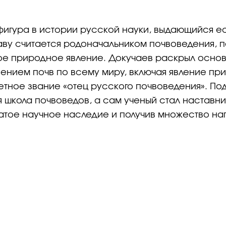
фигура в истории русской науки, выдающийся е
аву считается родоначальником почвоведения, 
ное природное явление. Докучаев раскрыл осно
ием почв по всему миру, включая явление при
етное звание «отец русского почвоведения». По
 школа почвоведов, а сам ученый стал наставн
гатое научное наследие и получив множество на