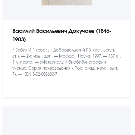
Василий Васильевич Докучаев (1846-
1903)
/ Бебих И.Г. (сост.) ; Добровольский Г.В. (авт. вступ.
ст.). — 2-е изд., доп. — Москва : Наука, 1997. — 187 с.,
1 л. портр. — (Материалы к биобиблиографии
ученых. Серия почвоведения / Рос. акад. наук ; вып.
7). — ISBN 5-02-003630-7