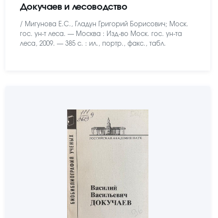
Докучаев и лесоводство
/ Мигунова Е.С., Гладун Григорий Борисович; Моск.
гос. ун-т леса. — Москва : Изд-во Моск. гос. ун-та
леса, 2009. — 385 с. : ил., портр., факс., табл.