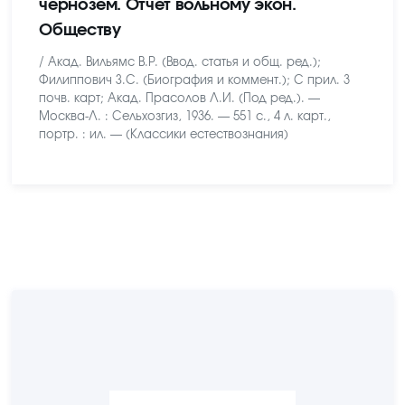
чернозем. Отчет вольному экон.
Обществу
/ Акад. Вильямс В.Р. (Ввод. статья и общ. ред.);
Филиппович З.С. (Биография и коммент.); С прил. 3
почв. карт; Акад. Прасолов Л.И. (Под ред.). —
Москва-Л. : Сельхозгиз, 1936. — 551 с., 4 л. карт.,
портр. : ил. — (Классики естествознания)