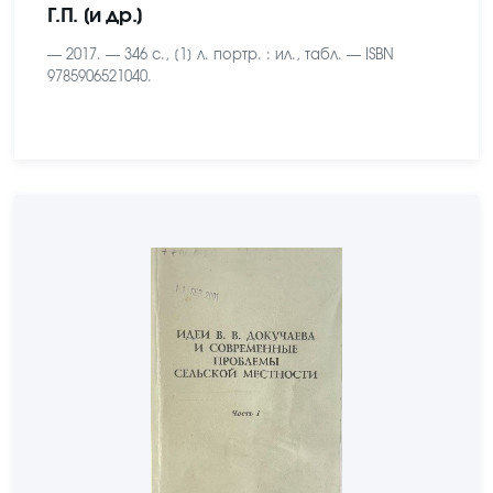
Г.П. [и др.]
— 2017. — 346 с., [1] л. портр. : ил., табл. — ISBN
9785906521040.