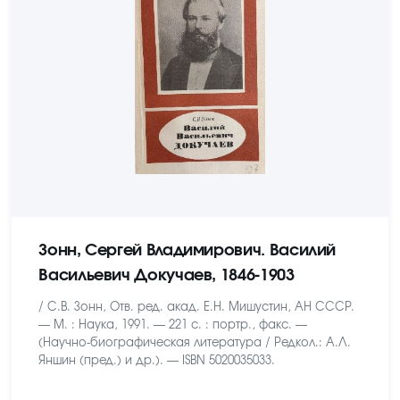
Зонн, Сергей Владимирович. Василий
Васильевич Докучаев, 1846-1903
/ С.В. Зонн, Отв. ред. акад. Е.Н. Мишустин, АН СССР.
— М. : Наука, 1991. — 221 с. : портр., факс. —
(Научно-биографическая литература / Редкол.: А.Л.
Яншин (пред.) и др.). — ISBN 5020035033.