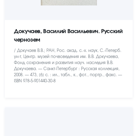
Докучаев, Василий Васильевич. Русский
чернозем
/ Докучаев В.В.; РАН, Рос. акад. с.-х. наук, С.-Петерб.
ун-т, Центр. музей почвоведения им. В.В. Докучаева,
Фонд сохранения и развития науч. наследия В.В.
Докучаева. — Санкт-Петербург : Русская коллекция,
2008. — 473, [6] с. : ил., табл., к., фот., портр., факс. —
ISBN 978-5-901440-30-8