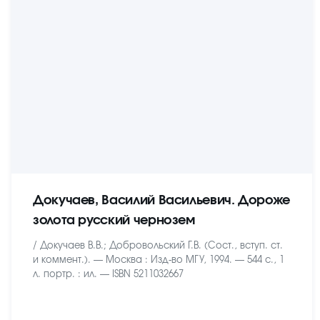
Докучаев, Василий Васильевич. Дороже
золота русский чернозем
/ Докучаев В.В.; Добровольский Г.В. (Сост., вступ. ст.
и коммент.). — Москва : Изд-во МГУ, 1994. — 544 с., 1
л. портр. : ил. — ISBN 5211032667