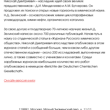
Николай Дмитриевич – наследник идей своих великих
предшественников – Д.И. Менделеева и А.М. Бутлерова. Он
продолжил их поиски и открыл новые горизонты в химической науке.
Н.Д. Зелинский – основоположник химии циклопарафиновых
углеводородов, химии нефти, органического катализа.
За свою долгую и плодотворную 70-летнюю научную жизньН.Д.
Зелинский написал около 700 различных публикаций. Начав путь в
науку со студенческой статьи в «Журнале Русского химического
общества», Николай Дмитриевич впоследствии опубликовал в этом
журнале статей и сообщений больше, чем в каком-либо другом
отечественном издании – около 200 исследований, выполненных им
лично, а также совместно с учениками и коллегами. Среди
зарубежных журналов наибольшее количество его работ
опубликовано в немецком «Berichte der Deutschen Chemischen
Gesellschaft».
Онлайн-версия книги
119991, Москва, Малый Знаменский пер, д. 11/11