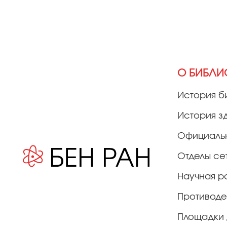
О БИБЛИ
История б
История з
Официаль
Отделы се
Научная р
Противоде
Площадки 