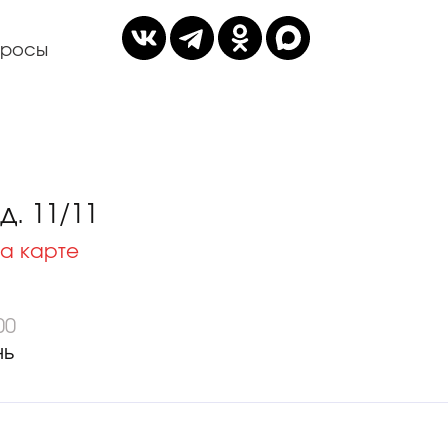
просы
. 11/11
а карте
00
нь