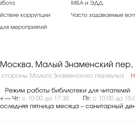
абота
МБА и ЭДД
йствие коррупции
Часто задаваемые во
для мероприятий
 Москва, Малый Знаменский пер, д
о стороны Малого Знаменского переулка
Н
Режим работы библиотеки для читателей
н — Чт:
с 10:00 до 17:30
Пт:
с 10:00 до 15:
оследняя пятница месяца – санитарный де