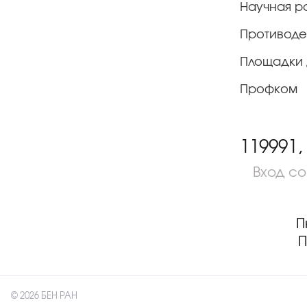
Научная р
Противоде
Площадки 
Профком
119991,
Вход с
П
П
© 2026 БЕН РАН