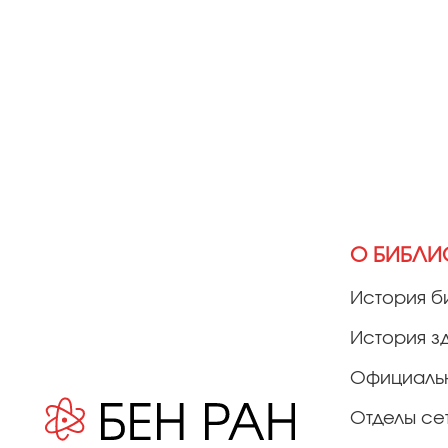
О БИБЛИ
История б
История з
Официаль
Отделы се